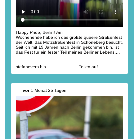
Happy Pride, Berlin! Am
Wochenende habe ich das größte queere Straßenfest
der Welt, das Motzstraßenfest in Schöneberg besucht.
Seit ich mit 19 Jahren nach Berlin gekommen bin, ist
das Fest für ein fester Teil meines Berliner Lebens.
Das waren wie immer viele spannende Begegnungen,
gute Gespräche und auch der Spaß kam nicht zu
stefanevers.bln
Teilen auf
kurz. Ich will alles dafür tun, dass jeder sich in unserer
Stadt sicher fühlen und frei bewegen kann - ganz egal,
woher er kommt, was er glaubt oder wen er liebt.
Dafür machen wir uns als CDU auch weiterhin stark.
vor
1 Monat 25 Tagen