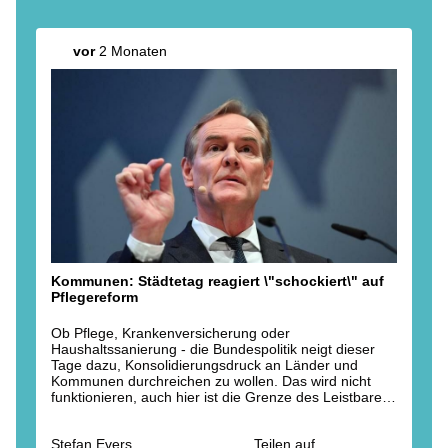
🔹 Austausch der Trinkwasserleitung
Wichtig: Die Wasserversorgung der anliegenden
vor
2 Monaten
Schule soll durchgehend gesichert bleiben.
Der aktuelle Zeitplan:
➡️ Juni: Baustelleneinrichtung und Kampfmittelprüfung
➡️ Ende Juni: Suchschachtungen und Aushubarbeiten
➡️ Juli: Start der Rohrvortriebsarbeiten
➡️ Herbst: Abschluss der Maßnahme
Nach aktuellem Stand sollen die Arbeiten spätestens
im Oktober 2026 beendet sein.
Wir bleiben dran und informieren, wenn es
Änderungen gibt.
Kommunen: Städtetag reagiert \"schockiert\" auf
Pflegereform
Ob Pflege, Krankenversicherung oder
Haushaltssanierung - die Bundespolitik neigt dieser
Tage dazu, Konsolidierungsdruck an Länder und
Kommunen durchreichen zu wollen. Das wird nicht
funktionieren, auch hier ist die Grenze des Leistbaren
längst überschritten. Es geht darum, was der Staat
(sich) als Ganzes leisten kann und muss.
Stefan Evers
Teilen auf