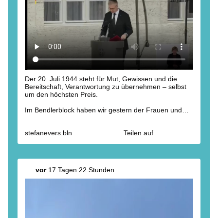
Der 20. Juli 1944 steht für Mut, Gewissen und die
Bereitschaft, Verantwortung zu übernehmen – selbst
um den höchsten Preis.
Im Bendlerblock haben wir gestern der Frauen und
Männer gedacht, die sich dem nationalsozialistischen
Unrechtsregime widersetzten. Ihr Handeln erinnert
stefanevers.bln
Teilen auf
uns daran, dass Demokratie, Freiheit und
Rechtsstaatlichkeit nicht selbstverständlich sind. Sie
müssen immer wieder verteidigt werden – mit Haltung,
Verantwortung und Zivilcourage.
vor
17 Tagen 22 Stunden