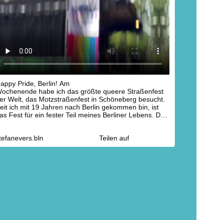
appy Pride, Berlin! Am
ochenende habe ich das größte queere Straßenfest
er Welt, das Motzstraßenfest in Schöneberg besucht.
eit ich mit 19 Jahren nach Berlin gekommen bin, ist
as Fest für ein fester Teil meines Berliner Lebens. Das
aren wie immer viele spannende Begegnungen, gute
espräche und auch der Spaß kam nicht zu kurz. Ich
tefanevers.bln
Teilen auf
ill alles dafür tun, dass jeder sich in unserer Stadt
icher fühlen und frei bewegen kann - ganz egal, woher
r kommt, was er glaubt oder wen er liebt. Dafür
achen wir uns als CDU auch weiterhin stark.