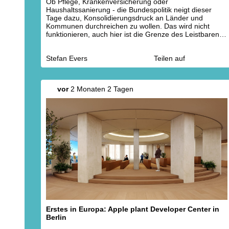
Ob Pflege, Krankenversicherung oder
Haushaltssanierung - die Bundespolitik neigt dieser
Tage dazu, Konsolidierungsdruck an Länder und
Kommunen durchreichen zu wollen. Das wird nicht
funktionieren, auch hier ist die Grenze des Leistbaren
längst überschritten. Es geht darum, was der Staat
(sich) als Ganzes leisten kann und muss.
Stefan Evers
Teilen auf
vor
2 Monaten 2 Tagen
Erstes in Europa: Apple plant Developer Center in
Berlin