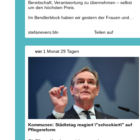
Bereitschaft, Verantwortung zu übernehmen – selbst
um den höchsten Preis.
Im Bendlerblock haben wir gestern der Frauen und
Männer gedacht, die sich dem nationalsozialistischen
Unrechtsregime widersetzten. Ihr Handeln erinnert uns
stefanevers.bln
Teilen auf
daran, dass Demokratie, Freiheit und
Rechtsstaatlichkeit nicht selbstverständlich sind. Sie
müssen immer wieder verteidigt werden – mit Haltung,
Verantwortung und Zivilcourage.
vor
1 Monat 29 Tagen
Kommunen: Städtetag reagiert \"schockiert\" auf
Pflegereform