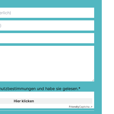
hutzbestimmungen
und habe sie gelesen.*
Hier klicken
Friendly
Captcha ⇗