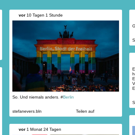
vor
10 Tagen 1 Stunde
G
S
E
h
E
V
E
K
So. Und niemals anders. #
Berlin
S
stefanevers.bln
Teilen auf
vor
1 Monat 24 Tagen