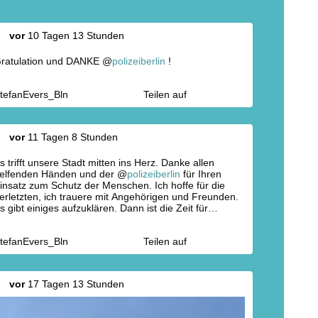
vor
10 Tagen 13 Stunden
ratulation und DANKE @
polizeiberlin
!
tefanEvers_Bln
Teilen auf
vor
11 Tagen 8 Stunden
s trifft unsere Stadt mitten ins Herz. Danke allen
elfenden Händen und der @
polizeiberlin
für Ihren
insatz zum Schutz der Menschen. Ich hoffe für die
erletzten, ich trauere mit Angehörigen und Freunden.
s gibt einiges aufzuklären. Dann ist die Zeit für
onsequenzen!
https://t.co/J6q4FuhV6j
tefanEvers_Bln
Teilen auf
vor
17 Tagen 13 Stunden